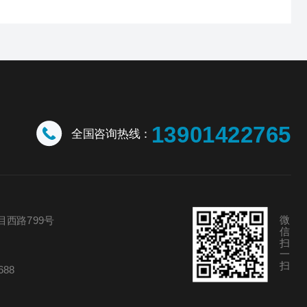
13901422765
全国咨询热线：
微
西路799号
信
扫
一
扫
688