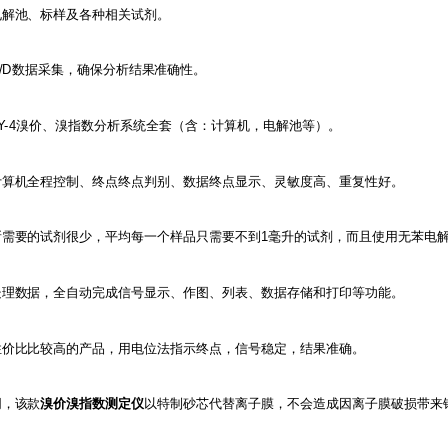
电解池、标样及各种相关试剂。
位A/D数据采集，确保分析结果准确性。
KY-4溴价、溴指数分析系统全套（含：计算机，电解池等）。
、计算机全程控制、终点终点判别、数据终点显示、灵敏度高、重复性好。
所需要的试剂很少，平均每一个样品只需要不到1毫升的试剂，而且使用无苯电
和处理数据，全自动完成信号显示、作图、列表、数据存储和打印等功能。
性价比比较高的产品，用电位法指示终点，信号稳定，结果准确。
同，该款
溴价溴指数测定仪
以特制砂芯代替离子膜，不会造成因离子膜破损带来