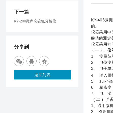
下一篇
KY-403
KY-200微库仑硫氯分析仪
的。
仪器采用电
酸值的测定
仪器采用方
分享到
﹙一﹚、仪
1、 测量范围：
2、 电位测量范
3、 电子单元
返回列表
4、 输入阻抗
5、 zui小
6、 精密度:
7、 电 源：
（ 二 ） 
1、通用微
2、 双高