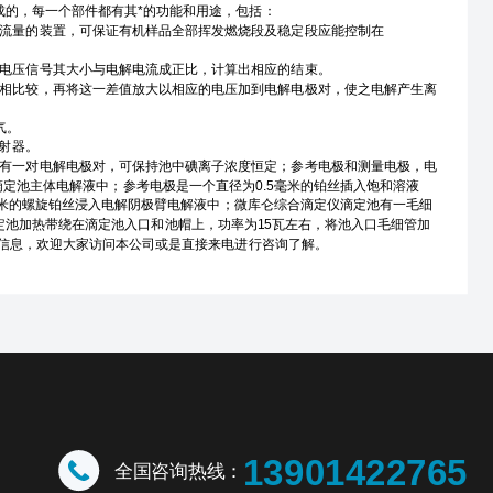
成的，每一个部件都有其*的功能和用途，包括：
流量的装置，可保证有机样品全部挥发燃烧段及稳定段应能控制在
电压信号其大小与电解电流成正比，计算出相应的结束。
相比较，再将这一差值放大以相应的电压加到电解电极对，使之电解产生离
气。
注射器。
有一对电解电极对，可保持池中碘离子浓度恒定；参考电极和测量电极，电
滴定池主体电解液中；参考电极是一个直径为0.5毫米的铂丝插入饱和溶液
4毫米的螺旋铂丝浸入电解阴极臂电解液中；微库仑综合滴定仪滴定池有一毛细
池加热带绕在滴定池入口和池帽上，功率为15瓦左右，将池入口毛细管加
信息，欢迎大家访问本公司或是直接来电进行咨询了解。
13901422765
全国咨询热线：