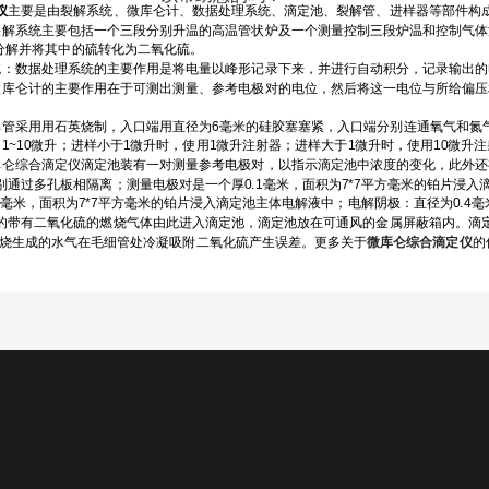
仪
主要是由裂解系统、微库仑计、数据处理系统、滴定池、裂解管、进样器等部件构
系统主要包括一个三段分别升温的高温管状炉及一个测量控制三段炉温和控制气体
机物分解并将其中的硫转化为二氧化硫。
数据处理系统的主要作用是将电量以峰形记录下来，并进行自动积分，记录输出的
仑计的主要作用在于可测出测量、参考电极对的电位，然后将这一电位与所给偏压
采用用石英烧制，入口端用直径为6毫米的硅胶塞塞紧，入口端分别连通氧气和氮
~10微升；进样小于1微升时，使用1微升注射器；进样大于1微升时，使用10微升
综合滴定仪滴定池装有一对测量参考电极对，以指示滴定池中浓度的变化，此外还
别通过多孔板相隔离；测量电极对是一个厚0.1毫米，面积为7*7平方毫米的铂片浸入
.1毫米，面积为7*7平方毫米的铂片浸入滴定池主体电解液中；电解阴极：直径为0.
的带有二氧化硫的燃烧气体由此进入滴定池，滴定池放在可通风的金属屏蔽箱内。滴定
止燃烧生成的水气在毛细管处冷凝吸附二氧化硫产生误差。更多关于
微库仑综合滴定仪
的