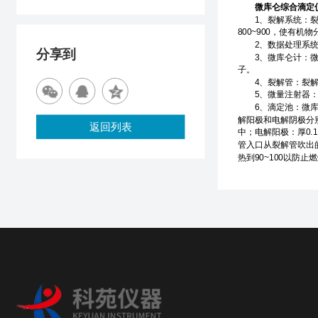
微库仑综合滴定
1、裂解系统：裂解
800~900，使有
2、数据处理系统：
分享到
3、微库仑计：微库
子。
4、裂解管：裂解管
5、微量注射器：1
6、滴定池：微库仑
解阳极和电解阴极分
返回列表
中；电解阳极：厚0
管入口从裂解管吹出
热到90~100以防