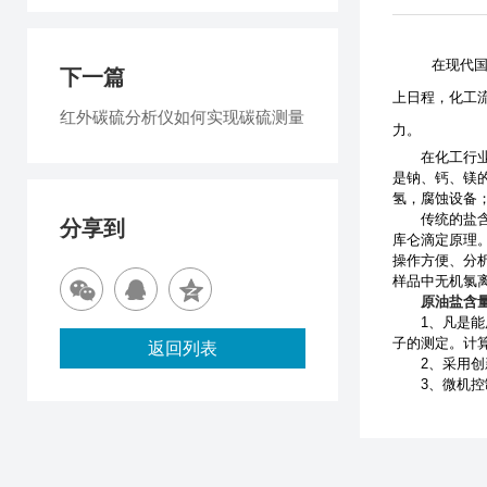
在现代
下一篇
上日程，化工
红外碳硫分析仪如何实现碳硫测量
力。
在化工行业中
是钠、钙、镁
氢，腐蚀设备
传统的盐含量
分享到
库仑滴定原理。
操作方便、分
样品中无机氯离子
原油盐含
1、凡是能用
子的测定。计
返回列表
2、采用创新
3、微机控制