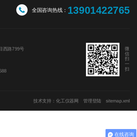
13901422765
全国咨询热线：
微
西路799号
信
扫
一
扫
688
技术支持：
化工仪器网
管理登陆
sitemap.xml
在线咨询