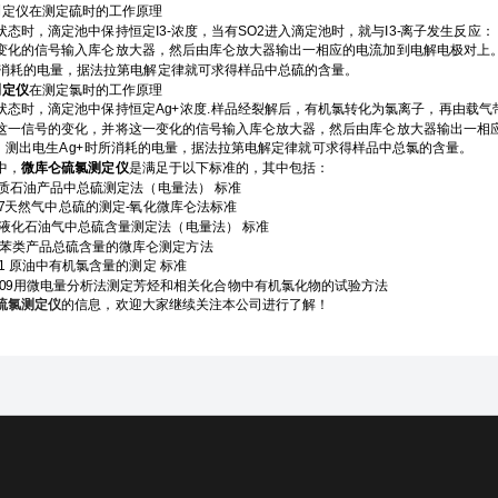
定仪在测定硫时的工作原理
滴定池中保持恒定I3-浓度，当有SO2进入滴定池时，就与I3-离子发生反应： I3-+SO
化的信号输入库仑放大器，然后由库仑放大器输出一相应的电流加到电解电极对上。电解阳
解时所消耗的电量，据法拉第电解定律就可求得样品中总硫的含量。
测定仪
在测定氯时的工作原理
，滴定池中保持恒定Ag+浓度.样品经裂解后，有机氯转化为氯离子，再由载气带入滴定
这一信号的变化，并将这一变化的信号输入库仑放大器，然后由库仑放大器输出一相应的
度，测出电生Ag+时所消耗的电量，据法拉第电解定律就可求得样品中总氯的含量。
中，
微库仑硫氯测定仪
是满足于以下标准的，其中包括：
92轻质石油产品中总硫测定法（电量法） 标准
1997天然气中总硫的测定-氧化微库仑法标准
992液化石油气中总硫含量测定法（电量法） 标准
009苯类产品总硫含量的微库仑测定方法
011 原油中有机氯含量的测定 标准
-2009用微电量分析法测定芳烃和相关化合物中有机氯化物的试验方法
硫氯测定仪
的信息，欢迎大家继续关注本公司进行了解！