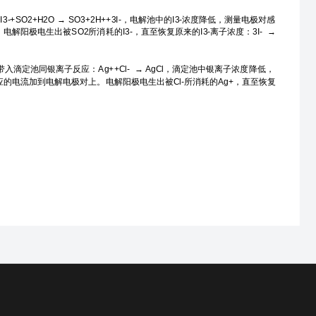
2+H2O → SO3+2H++3I-，电解池中的I3-浓度降低，测量电极对感
极电生出被SO2所消耗的I3-，直至恢复原来的I3-离子浓度：3I- →
池同银离子反应：Ag++Cl- → AgCl，滴定池中银离子浓度降低，
电流加到电解电极对上。电解阳极电生出被Cl-所消耗的Ag+，直至恢复