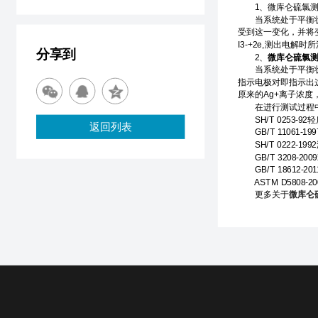
1、微库仑硫氯测
当系统处于平衡状态时，
受到这一变化，并将变
I3-+2e,测出电
分享到
2、
微库仑硫氯
当系统处于平衡状态时
指示电极对即指示出
原来的Ag+离子浓
在进行测试过程
SH/T 0253-
返回列表
GB/T 11061-
SH/T 0222-1
GB/T 3208-2
GB/T 18612-2
ASTM D5808
更多关于
微库仑