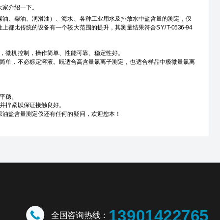
大家介绍一下。
油、柴油、润滑油）、海水、各种工业用水及排放水中盐含量的测定，仪
传统的设备有一个较大范围的提升，其测量结果符合SY/T-0536-94
，微机控制，操作简单、性能可靠、稳定性好。
简单，不必标定溶液。既适合高含量氯离子测定，也适合样品中极微量氯离
平稳。
并拧紧以保证接触良好。
原油盐含量测定仪还有任何的疑问，欢迎您本！
13901422765
全国咨询热线：