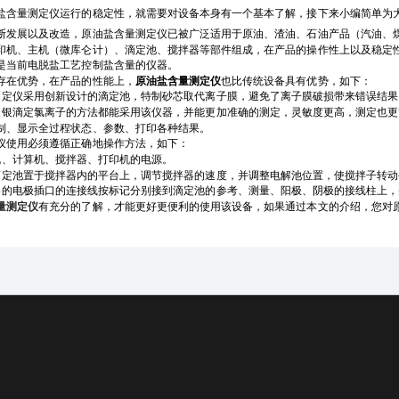
盐含量测定仪运行的稳定性，就需要对设备本身有一个基本了解，接下来小编简单为
展以及改造，原油盐含量测定仪已被广泛适用于原油、渣油、石油产品（汽油、煤
机、主机（微库仑计）、滴定池、搅拌器等部件组成，在产品的操作性上以及稳定性上都比
是当前电脱盐工艺控制盐含量的仪器。
在优势，在产品的性能上，
原油盐含量测定仪
也比传统设备具有优势，如下：
仪采用创新设计的滴定池，特制砂芯取代离子膜，避免了离子膜破损带来错误结果
滴定氯离子的方法都能采用该仪器，并能更加准确的测定，灵敏度更高，测定也更
制、显示全过程状态、参数、打印各种结果。
使用必须遵循正确地操作方法，如下：
、计算机、搅拌器、打印机的电源。
池置于搅拌器内的平台上，调节搅拌器的速度，并调整电解池位置，使搅拌子转动
电极插口的连接线按标记分别接到滴定池的参考、测量、阳极、阴极的接线柱上，
量测定仪
有充分的了解，才能更好更便利的使用该设备，如果通过本文的介绍，您对