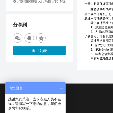
溴价溴指数测定仪的高性价比体现
含量。想要保证原油
随着这些年的不断发
器主要由计算机、打印
及通用方法的要求，
除了在适用性上存
分享到
1、原油盐含量测定
2、凡是能用硝酸银
子的测定。计算机控
原油盐含量测定仪
1、依次打开主机
2、把准备好的滴定
返回列表
3、将库仑放大器的
只有对
原油盐含
请您留言
感谢您的关注，当前客服人员不在
线，请填写一下您的信息，我们会
尽快和您联系。