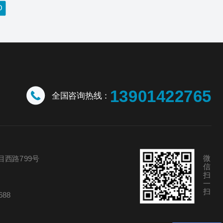
13901422765
全国咨询热线：
微
西路799号
信
扫
一
扫
688